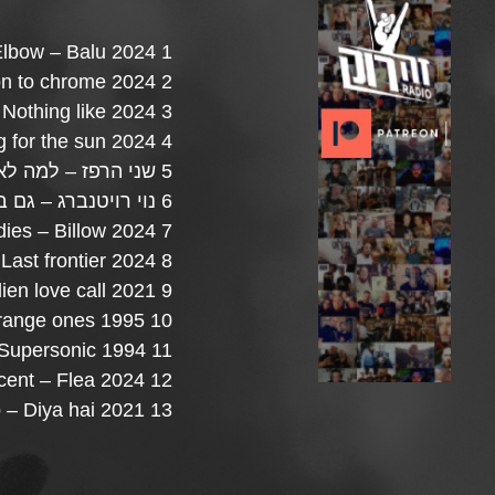
1 Elbow – Balu 2024
2 Friko – Crimson to chrome 2024
3 Mannequin pussy – Nothing like 2024
4 Mary timony – Looking for the sun 2024
5 שני הרפז – למה לא עכשיו 2023
6 נוי רויטנברג – גם בית ריק הוא בית 2024
7 Meatbodies – Billow 2024
8 ride – Last frontier 2024
9 Turnsrtile – Alien love call 2021
10 supergrass – Strange ones 1995
11 oasis – Supersonic 1994
12 St. vincent – Flea 2024
13 Arooj Aftab – Diya hai 2021