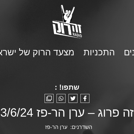
ים
התכניות
מצעד הרוק של ישרא
שתפו! :
זה פרוג – ערן הר-פז 3/6/24
השדרנים:
ערן הר-פז