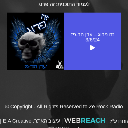
לעמוד התוכנית:
זה פרוג
זה פרוג – ערן הר-פז
3/6/24
© Copyright - All Rights Reserved to Ze Rock Radio
|
עיצוב האתר:
E.A Creative
|
תח ע"י: