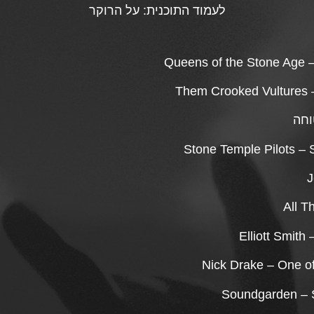
לעמוד התוכנית:
על הרוקר
Queens of the Stone Age 
Them Crooked Vultures 
וחה
Stone Temple Pilots –
J
All T
Elliott Smith
Nick Drake – One of
Soundgarden – S