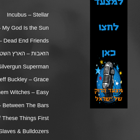
Incubus – Stellar
– My God Is the Sun
– Dead End Friends
הזאבות – הארץ השט
 Silvergun Superman
eff Buckley – Grace
hem Witches – Easy
 – Between The Bars
 These Things First
laves & Bulldozers