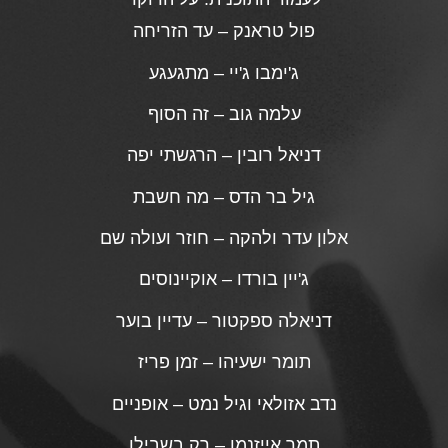
פול טראנק – עד הזריחה
ג'ימבו ג'יי – מתגעגע
עלמה גוב – זה הסוף
דניאל רובין – הרגשתי יפה
גיל בר הדס – מה חשבת
אלון עדר ולהקה – חוזר ועולה שם
ג'יין בורדו – אוקיינוסים
דניאלה ספקטור – עדיין בוער
תומר ישעיהו – זמן פריז
נדב אזולאי וגיל נמט – אופניים
תמר אייזנמן – רק בשבילו