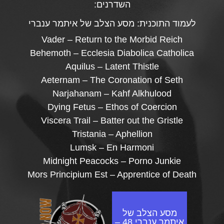
השדרנים:
לעמוד התוכנית:
מסע הצלב של איתמר ענברי
Vader – Return to the Morbid Reich
Behemoth – Ecclesia Diabolica Catholica
Aquilus – Latent Thistle
Aeternam – The Coronation of Seth
Narjahanam – Kahf Alkhulood
Dying Fetus – Ethos of Coercion
Viscera Trail – Batter out the Gristle
Tristania – Aphellion
Lumsk – En Harmoni
Midnight Peacocks – Porno Junkie
Mors Principium Est – Apprentice of Death
מסע הצלב של
איתמר ענברי 48 –