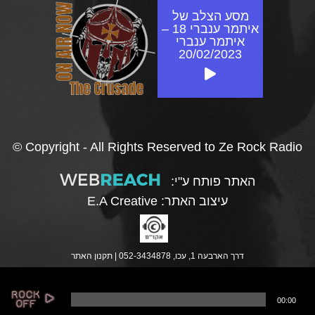
מסע הצלב של
איתמר ענברי 18 –
איתמר ענברי
20/02/2023
© Copyright - All Rights Reserved to Ze Rock Radio
האתר פותח ע"י:
עיצוב האתר:
E.A Creative
דרך הארבעה 1, עכו, 052-3434878 |
תקנון האתר
נ
00:00
ג