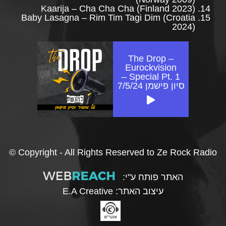
Kaarija – Cha Cha Cha (Finland 2023)
Baby Lasagna – Rim Tim Tagi Dim (Croatia
2024)
The Drop –
Eurockvision
Special Pt. 1 –
סיון פישמן 7/5/24
© Copyright - All Rights Reserved to Ze Rock Radio
האתר פותח ע"י:
עיצוב האתר:
E.A Creative