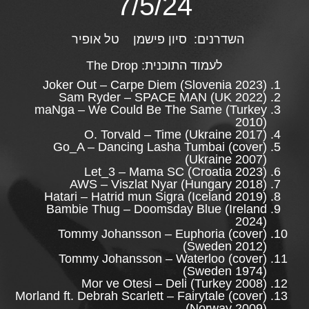
7/5/24
השדרנים:
סיון פישמן
טל אופיר
לעמוד התוכנית:
The Drop
Joker Out – Carpe Diem (Slovenia 2023)
Sam Ryder – SPACE MAN (UK 2022)
maNga – We Could Be The Same (Turkey
2010)
O. Torvald – Time (Ukraine 2017)
Go_A – Dancing Lasha Tumbai (cover)
(Ukraine 2007)
Let_3 – Mama SC (Croatia 2023)
AWS – Viszlat Nyar (Hungary 2018)
Hatari – Hatrid mun Sigra (Iceland 2019)
Bambie Thug – Doomsday Blue (Ireland
2024)
Tommy Johansson – Euphoria (cover)
(Sweden 2012)
Tommy Johansson – Waterloo (cover)
(Sweden 1974)
Mor ve Otesi – Deli (Turkey 2008)
Morland ft. Debrah Scarlett – Fairytale (cover)
(Norway 2009)