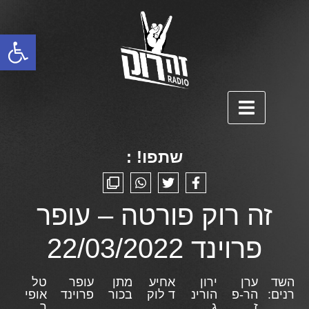
פתח סרגל נגישות
שתפו! :
זה רוק פורטה – עופר
פרוינד 22/03/2022
השד
ערן
ירון
אחיע
מתן
עופר
טל
רנים:
הר-פ
הורינ
ד לוק
בכור
פרוינד
אופי
ז
ג
ר