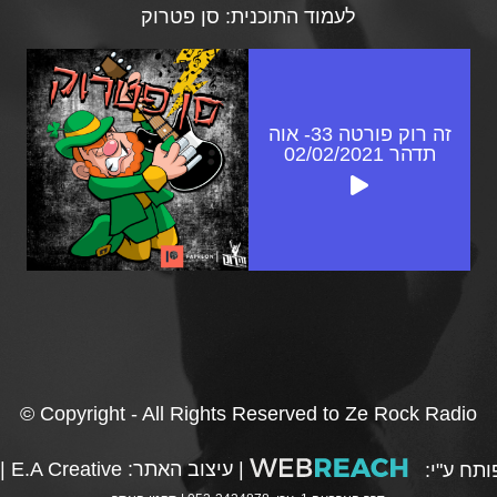
לעמוד התוכנית:
סן פטרוק
זה רוק פורטה 33- אוה
תדהר 02/02/2021
© Copyright - All Rights Reserved to Ze Rock Radio
|
עיצוב האתר:
E.A Creative
|
תח ע"י: