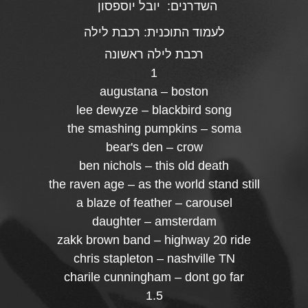
השדרנים:
יובל יוספסון
לעמוד התוכנית:
רכבת לילה
רכבת לילה ראשונה
1
augustana – boston
lee dewyze – blackbird song
the smashing pumpkins – soma
bear's den – crow
ben nichols – this old death
the raven age – as the world stand still
a blaze of feather – carousel
daughter – amsterdam
zakk brown band – highway 20 ride
chris stapleton – nashville TN
charile cunningham – dont go far
1.5