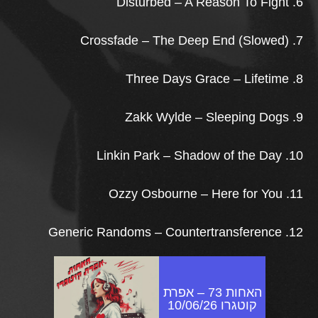
6. Disturbed – A Reason To Fight
7. Crossfade – The Deep End (Slowed)
8. Three Days Grace – Lifetime
9. Zakk Wylde – Sleeping Dogs
10. Linkin Park – Shadow of the Day
11. Ozzy Osbourne – Here for You
12. Generic Randoms – Countertransference
האחות 73 – אפרת
קוטגרו 10/06/26