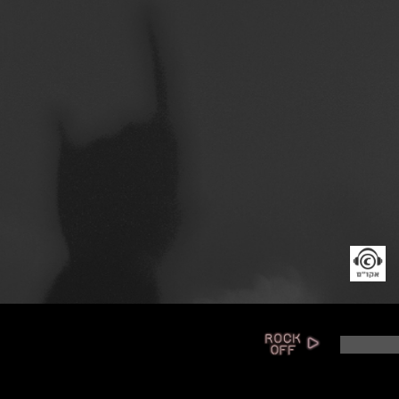
נ
ג
ן
א
ו