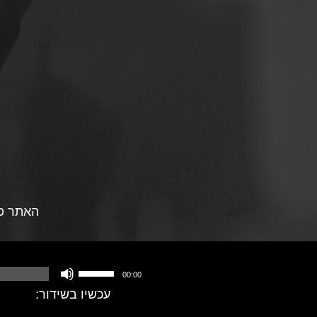
האתר פו
ה
00:00
ש
ת
עכשיו בשידור:
מ
ש