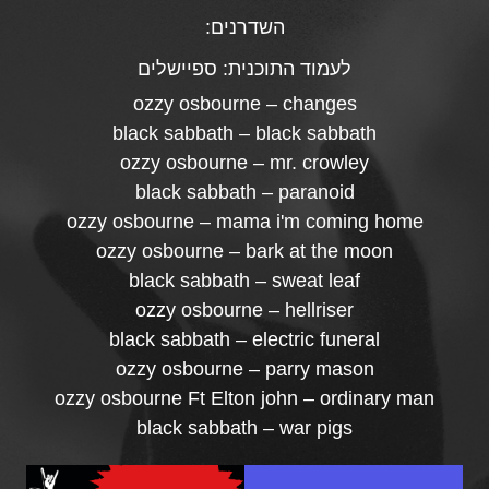
השדרנים:
לעמוד התוכנית:
ספיישלים
ozzy osbourne – changes
black sabbath – black sabbath
ozzy osbourne – mr. crowley
black sabbath – paranoid
ozzy osbourne – mama i'm coming home
ozzy osbourne – bark at the moon
black sabbath – sweat leaf
ozzy osbourne – hellriser
black sabbath – electric funeral
ozzy osbourne – parry mason
ozzy osbourne Ft Elton john – ordinary man
black sabbath – war pigs