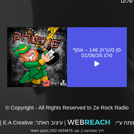
 שלום
סן פטרוק 146 – אסף
פלג 01/06/26
© Copyright - All Rights Reserved to Ze Rock Radio
|
עיצוב האתר:
E.A Creative
|
תח ע"י:
דרך הארבעה 1, עכו, 052-3434878 |
תקנון האתר