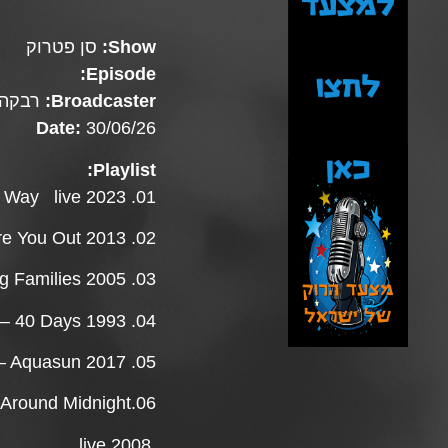
Show:
סן פטרוק
Episode:
Broadcaster:
רבקה 
Date:
30/06/26
Playlist:
01. Manchester Orchestra – The Way live 2023
02. CItizen – Figure You Out 2013
03. Silversun Pickups – Kissing Families 2005
04. Slowdive – 40 Days 1993
05. Basement – Aquasun 2017
06.The Airborne Toxic Event – Sometime Around Midnight
live 2008