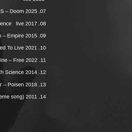
07. IDLES – Doom 2025
08. Manchester Orchestra – Silence live 2017
09. Of Monsters and Men – Empire 2015
10. The Empire Police – Need To Live 2021
11. Florence + The Machine – Free 2022
12. Jakob – Blind Them With Science 2014
13. Dark Water – Poisen 2018
14. Apparat – Goodbye ('DARK' theme song) 2011