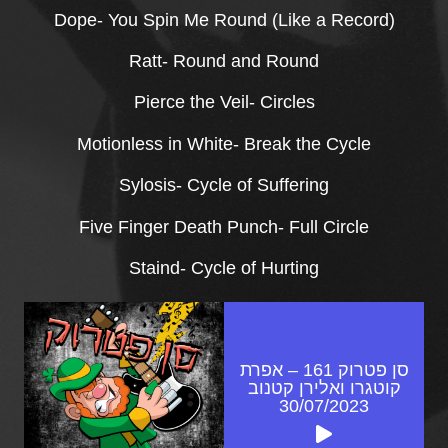
Dope- You Spin Me Round (Like a Record)
Ratt- Round and Round
Pierce the Veil- Circles
Motionless in White- Break the Cycle
Sylosis- Cycle of Suffering
Five Finger Death Punch- Full Circle
Staind- Cycle of Hurting
סן פטרוק 161 – אפרת
קוטגרו ואלירן קטנוב
30/07/2023