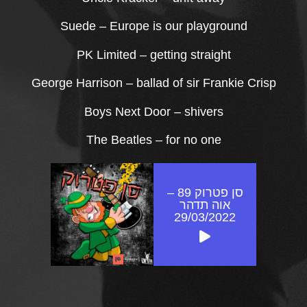
Suede – Europe is our playground
PK Limited – getting straight
George Harrison – ballad of sir Frankie Crisp
Boys Next Door – shivers
The Beatles – for no one
סן פטרוק 89 –
אוה תדהר
29/03/2022