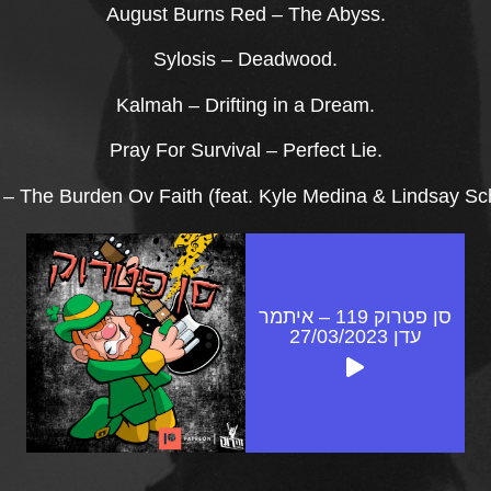
August Burns Red – The Abyss.
Sylosis – Deadwood.
Kalmah – Drifting in a Dream.
Pray For Survival – Perfect Lie.
 – The Burden Ov Faith (feat. Kyle Medina & Lindsay Sch
סן פטרוק 119 – איתמר
עדן 27/03/2023