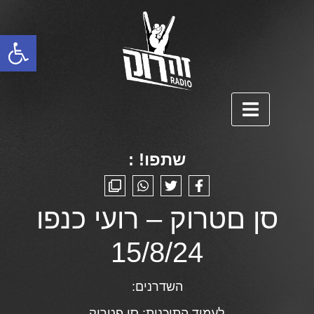
פתח סרגל נגישות
שתפו! :
סן םטרוק – רועי כנפו
15/8/24
השדרנים:
לעמוד התוכנית:
סן פטרוק