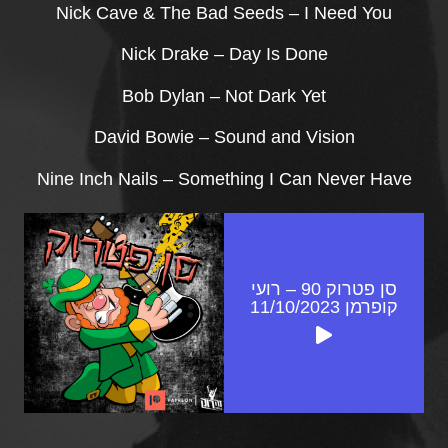
Nick Cave & The Bad Seeds – I Need You
Nick Drake – Day Is Done
Bob Dylan – Not Dark Yet
David Bowie – Sound and Vision
Nine Inch Nails – Something I Can Never Have
סן פטרוק 90 – רועי
קופרמן 11/10/2023