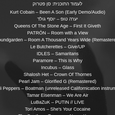
לעמוד התוכנית:
סן פטרוק
Kurt Cobain – Been A Son (Early Demo/Audio)
יערה טופ – יוסף גולד
Queens Of The Stone Age – First It Giveth
PATRÓN – Room with a View
undgarden – Room A Thousand Years Wide (Remaster
Le Butcherettes – Give/UP
IDLES – Samaritans
Paramore – This Is Why
Incubus – Glass
Shalosh Het – Crown Of Thornes
Pearl Jam – Glorified G (Remastered)
i Peppers – Boatman (unreleased Californication instr
Tamar Eisenman – We Are Air
LuBaZuK – PUTIN // LIVE
Tori Amos – She's Your Cocaine