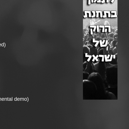
ed)
umental demo)