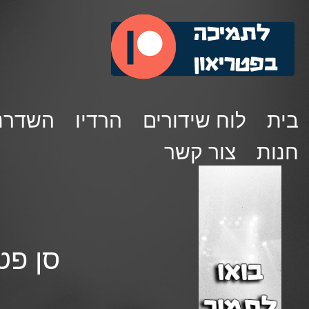
בית
לוח שידורים
הרדיו
השדרנ
חנות
צור קשר
סן פטרוק 103 – נופר