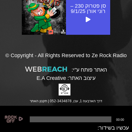
סן פטרוק 230 –
רוני אורן 9/1/25
© Copyright - All Rights Reserved to Ze Rock Radio
האתר פותח ע"י:
עיצוב האתר:
E.A Creative
דרך הארבעה 1, עכו, 052-3434878 |
תקנון האתר
נ
00:00
ג
ן
עכשיו בשידור:
א