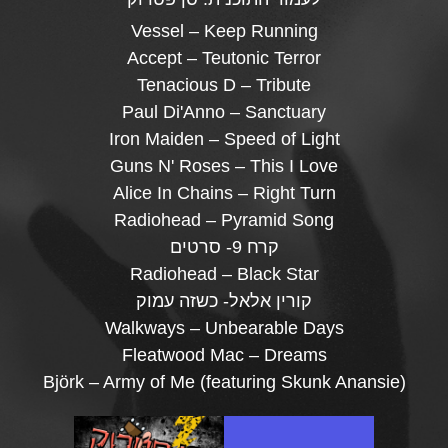
Vessel – Keep Running
Accept – Teutonic Terror
Tenacious D – Tribute
Paul Di'Anno – Sanctuary
Iron Maiden – Speed of Light
Guns N' Roses – This I Love
Alice In Chains – Right Turn
Radiohead – Pyramid Song
קרח 9- סרטים
Radiohead – Black Star
קורין אלאל- כשזה עמוק
Walkways – Unbearable Days
Fleatwood Mac – Dreams
Björk – Army of Me (featuring Skunk Anansie)