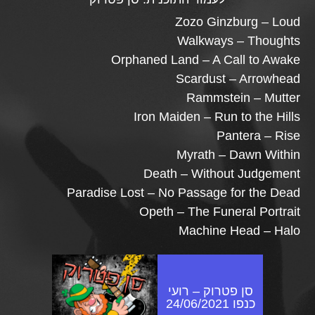
Zozo Ginzburg – Loud
Walkways – Thoughts
Orphaned Land – A Call to Awake
Scardust – Arrowhead
Rammstein – Mutter
Iron Maiden – Run to the Hills
Pantera – Rise
Myrath – Dawn Within
Death – Without Judgement
Paradise Lost – No Passage for the Dead
Opeth – The Funeral Portrait
Machine Head – Halo
סן פטרוק – רועי
כנפו 24/06/2021