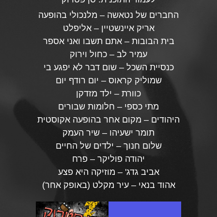
החברים של נטאשה – מלנכולי בהופעה
אריק איינשטיין – אליפלט
בית הבובות – אתם תשבו ואני אספר
עמיר לב – כחול וירוק
כנסיית השכל – שום דבר לא יפגע בי
שמוליק קראוס – יום רודף יום
כוורת – ילד מזדקן
מתי כספי – חלומות שבורים
היהודים – מקום אחר בהופעה אקוסטית
תומר ישעיהו – שיר העמק
שלום חנוך – ילדים של החיים
יהודה פוליקר – פרח
אביב גדג' – מוזיקה היא פצע
אהוד בנאי – עיר מקלט (באופק אחר)