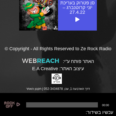
סן פטרוק בעריכת
יוני קרוטנברג –
27.4.22
© Copyright - All Rights Reserved to Ze Rock Radio
האתר פותח ע"י:
עיצוב האתר:
E.A Creative
דרך הארבעה 1, עכו, 052-3434878 |
תקנון האתר
נ
00:00
ג
ן
עכשיו בשידור:
א