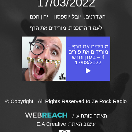
17/03/2022
השדרנים:
יובל יוספסון
ירון חכם
לעמוד התוכנית:
מורידים את הרף
מורידים את הרף –
מורידים את פורים
4 – בגתן ותרש
17/03/2022
© Copyright - All Rights Reserved to Ze Rock Radio
האתר פותח ע"י:
עיצוב האתר:
E.A Creative