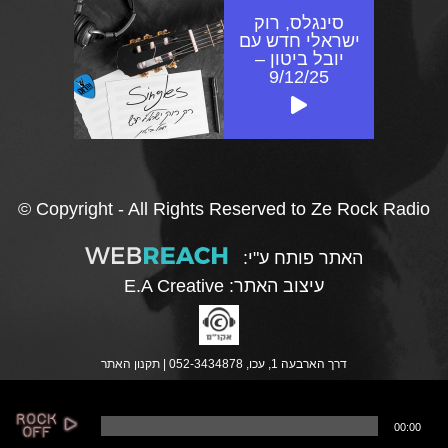
סינגלס, רוק
ישראלי חדש עם
יובל ביטון –
9/12/25
© Copyright - All Rights Reserved to Ze Rock Radio
האתר פותח ע"י:
עיצוב האתר:
E.A Creative
דרך הארבעה 1, עכו, 052-3434878 |
תקנון האתר
נ
00:00
ג