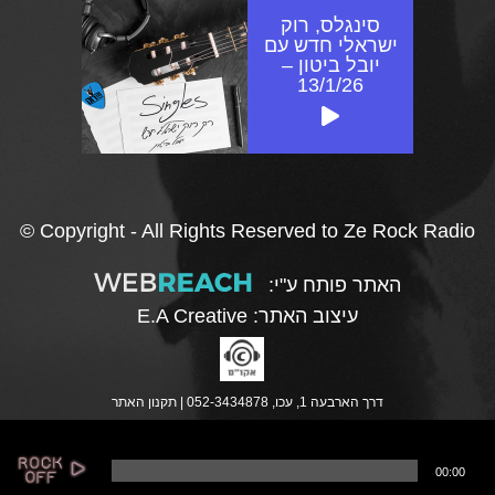
סינגלס, רוק
ישראלי חדש עם
יובל ביטון –
13/1/26
© Copyright - All Rights Reserved to Ze Rock Radio
האתר פותח ע"י:
עיצוב האתר:
E.A Creative
דרך הארבעה 1, עכו, 052-3434878 |
תקנון האתר
נ
00:00
ג