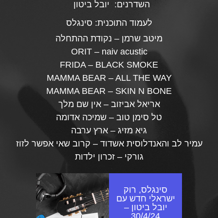
השדרנים:
יובל ביטון
לעמוד התוכנית:
סינגלס
מיטב שרמן – נקודת ההתחלה
ORIT – naiv acustic
FRIDA – BLACK SMOKE
MAMMA BEAR – ALL THE WAY
MAMMA BEAR – SKIN N BONE
אריאל אביזוב – אין שם מלך
טל סימן טוב – שמיכה אדומה
גיא מזיג – ארץ ערבה
עמיר לב והאנדלוסית אשדוד – קרוב שאי אפשר לזוז
גורקי – זכרון ילדות
סינגלס, רוק
ישראלי חדש עם
יובל ביטון –
30/4/24