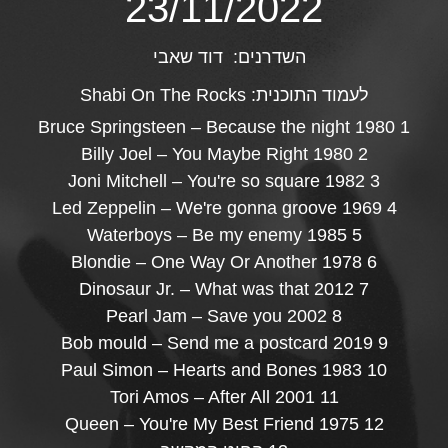
23/11/2022
השדרנים:
דוד שאבי
לעמוד התוכנית:
Shabi On The Rocks
1 Bruce Springsteen – Because the night 1980
2 Billy Joel – You Maybe Right 1980
3 Joni Mitchell – You're so square 1982
4 Led Zeppelin – We're gonna groove 1969
5 Waterboys – Be my enemy 1985
6 Blondie – One Way Or Another 1978
7 Dinosaur Jr. – What was that 2012
8 Pearl Jam – Save you 2002
9 Bob mould – Send me a postcard 2019
10 Paul Simon – Hearts and Bones 1983
11 Tori Amos – After All 2001
12 Queen – You're My Best Friend 1975