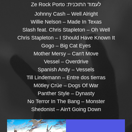
לעמוד התוכנית:
Ze Rock Porto
Johnny Cash – Well Alright
Willie Nelson – Made In Texas
Slash feat. Chris Stapleton – Oh Well
Chris Stapleton – I Should Have Known It
Gogo – Big Cat Eyes
Mother Mersy – Can't Move
Vessel – Overdrive
Spanish Andy – Vessels
Till Lindemann – Entre dos tierras
Mötley Crüe – Dogs Of War
Panther Style – Dynasty
No Terror In The Bang – Monster
Shedonist – Ain't Going Down