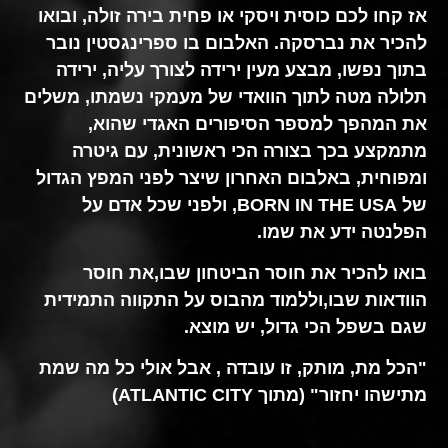
אז קחו לכם כוסית ויסקי או פחית בירה זולה, ובואו
להכיר את נברסקה.
האלבום בו ספרינגסטין נובר
בתוך נפשו, מבצע מעין ירידה לצורך עליה, ירידה
תלולה מטה לתוך הוואדי של מעמקי נשמתו, משלים
את המהפך למספר הסיפורים האגדי שהוא,
מתמקצע בכך בצורה הכי ראשונית, עם גיטרה
ומפוחית, באלבום האחרון שיצר לפני המפץ הגדול
של BORN IN THE USA, ולפני שכל אדם על
הפלנטה ידע את שמו.
בואו להכיר את חוסר הביטחון שבו,את חוסר
הוודאות שבו,וללמוד מהבוס על התקווה התמידית
שגם בשפל הכי גדול, יש מוצא.
"הכל מת, מותק, זו עובדה , אבל אולי כל מה שמת
מתישהו יחזור" (מתוך ATLANTIC CITY)