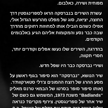
מפוחית ​​ושירה, כאלבום.
עשרת השירים בנברסקה הראו לספרינגסטין דרך
החוצה, יציאה, סוג של מפלט מהרעש הגדול אולי,
אפילו כשהם הובילו אותו למחוזות רחוקים מהדרך
שבה כבר נסע והמקומות אליהם הגיע באלבומים
הקודמים.
בהדרגה, השירים שלו נעשו אפלים וקודרים יותר,
חסרי תקווה,
ושירי נברסקה כבר היו שפל חדש.
שיר הנושא, "נברסקה" הוא סיפור בגוף ראשון על
מסע ההרג של רוצח ההמונים צ'רלי סטארקוות'ר.
(אותו סיפור סופר בסרטו של הבמאי טרנס מאליק
"Badlands" משנת 1973, המשמש גם כשם של
שיר אחר של ספרינגסטין. צירוף מקרים? כנראה