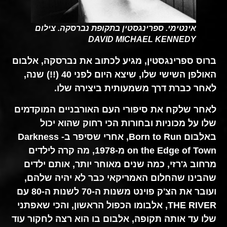
אינטימי. ספרינגסטין בתקופת נברסקה. צילום
DAVID MICHAEL KENNEDY
ברוס ספרינגסטין, מגיע לכתוב את נברסקה, אלבום
האולפן השישי שלו, שיצא היום לפני 40 (!!) שנה,
לאחר כברת דרך משמעותית ביצירה שלו.
לאחר שלקח את סיפורי העם האורבניים המוקדמים
שלו על מכוניות ובחורות הכי רחוק שהוא יכול
באלבום Born to Run, אחרי שסיפר ב- Darkness
on the Edge of Town מ-1978, מה קרה לילדים
מרחוב ג'רזי, כמה שנים מאוחר יותר, אותם ילדים
שהבינו שהחלום האמריקאי כבר לא יהיה שלהם,
ועובר את הצ'ק פוינט משנות ה-70 לשנות ה-80 עם
THE RIVER, אלבומו הכפול הראשון, והכי שאפתני
שלו עד אותה תקופה, אלבום בו הוא רצה לחקור עוד