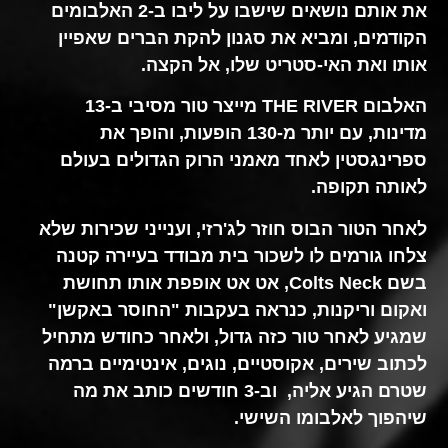
את אותם נושאים שישבו על ליבו ב-2 האלבומים
הקודמים, ומביא את סגנון להקת הברים שאפיין
אותו ואת האי-סטריט שלו, אל הקצה.
האלבום THE RIVER מייצר טור מסיבי ב-13
מדינות, עם יותר מ-130 הופעות, והופך את
ספרינגסטין לאחד מאמני הרוק הגדולים בעולם
לאותה תקופה.
לאחר הטור הבוס חוזר לג'רזי, וענייני שכירות שלא
צלחו גורמים לו לשכור בית מבודד בעיירה קטנה
בשם
Colts Neck, אט אט אופפת אותו תחושת
ואקום וריקנות, כנראה בעקבות "החוסר באקשן"
שמגיע לאחר טור כזה גדול, ולאחר כחודש מתחיל
לכתוב שירים, אקוסטיים, נוגים, אינטימיים ברמה
שטרם הגיע אליה, וב-3 חודשים כותב את מה
שיהפוך לאלבומו השישי.